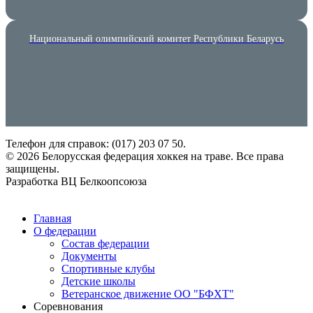
Национальный олимпийский комитет Республики Беларусь
Телефон для справок: (017) 203 07 50.
© 2026 Белорусская федерация хоккея на траве. Все права
защищены.
Разработка ВЦ Белкоопсоюза
European Hockey Federation
Главная
О федерации
Состав федерации
Документы
Спортивные клубы
Детские школы
Ветеранское движение ОО "БФХТ"
Соревнования